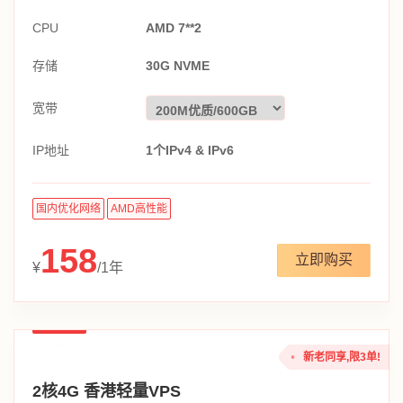
CPU
AMD 7**2
存储
30G NVME
宽带
IP地址
1个IPv4 & IPv6
国内优化网络
AMD高性能
158
立即购买
¥
/1年
新老同享,限3单!
2核4G 香港轻量VPS