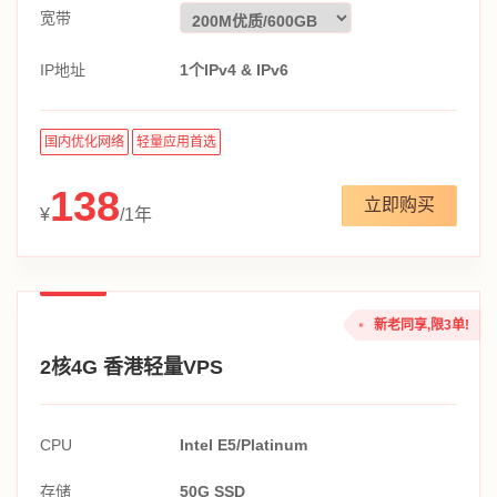
宽带
IP地址
1个IPv4 & IPv6
国内优化网络
轻量应用首选
138
立即购买
¥
/1年
新老同享,限3单!
2核4G 香港轻量VPS
CPU
Intel E5/Platinum
存储
50G SSD