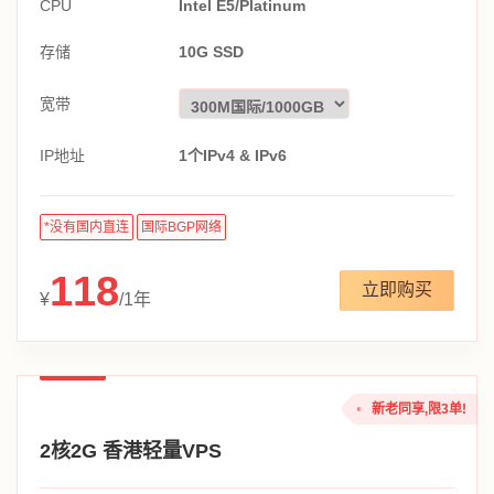
CPU
Intel E5/Platinum
存储
10G SSD
宽带
IP地址
1个IPv4 & IPv6
*没有国内直连
国际BGP网络
118
立即购买
¥
/1年
新老同享,限3单!
2核2G 香港轻量VPS