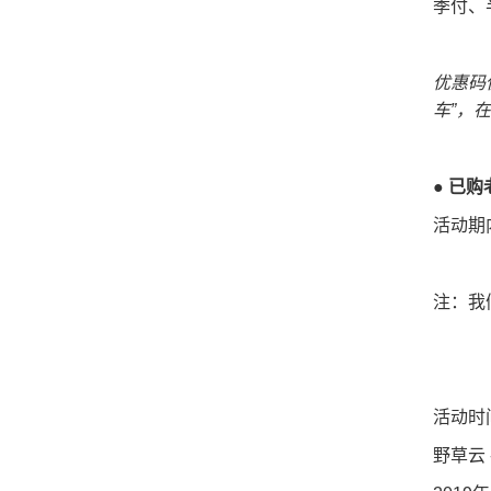
季付、
优惠码
车”，
● 已
活动期
注：我
活动时间：
野草云 - 