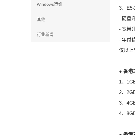
Windows运维
3、E5
- 硬盘
其他
- 宽
行业新闻
- 年
仅以上型
● 香
1、1G
2、2G
3、4G
4、8G
● 香