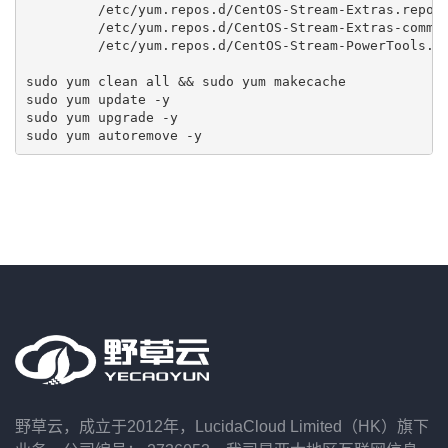
         /etc/yum.repos.d/CentOS-Stream-Extras.repo \
         /etc/yum.repos.d/CentOS-Stream-Extras-common
         /etc/yum.repos.d/CentOS-Stream-PowerTools.re
sudo yum clean all && sudo yum makecache

sudo yum update -y

sudo yum upgrade -y

sudo yum autoremove -y
野草云，成立于2012年，LucidaCloud Limited（HK）旗下