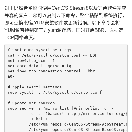
对于仍然希望临时使用CentOS Stream 8以及等待软件完成
兼容的客户，您可以复制以下命令，整个粘贴到系统执行，
即可更换/修复YUM安装软件或更新错误。以下命令会将
YUM源替换到第三方yum源存档，同时开启BBR，以提高
TCP网络速度。
# Configure sysctl settings

cat > /etc/sysctl.d/custom.conf << EOF

net.ipv4.tcp_ecn = 1

net.core.default_qdisc = fq

net.ipv4.tcp_congestion_control = bbr

EOF

# Apply sysctl settings

sudo sysctl -p /etc/sysctl.d/custom.conf

# Update apt sources

sudo sed -e 's|^mirrorlist=|#mirrorlist=|g' \

         -e 's|^#baseurl=http://mirror.centos.org/$co
         -i.bak \

         /etc/yum.repos.d/CentOS-Stream-AppStream.rep
         /etc/yum.repos.d/CentOS-Stream-BaseOS.repo \