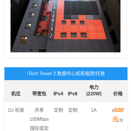
iTech Tower 2 数据中心机柜租用/托管
电力
机位
带宽包
IPv4
IPv6
(220W)
价格
500
1U 机架
共享
定制
定制
1A
¥
元
100Mbps
/月
国际或定