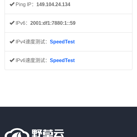
Ping IP：
149.104.24.134
IPv6：
2001:df1:7880:1::59
IPv4速度测试：
SpeedTest
IPv6速度测试：
SpeedTest