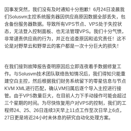
因事发突然，我们没有及时通知十分抱歉！6月24日凌晨我
们Solusvm主控系统服务器因供应商原因数据全部丢失，包
含备份服务器数据。导致所有VPS节点、VPS处于失控状
态，无法登入控制面板、也无法管理VPS。我们十分气愤，
非常谴责供应商的行为，并正在追查原因和追究责任！这不
论是对野草云和野草云的客户都是一次十分巨大的损失！
在我们接到故障报告查明原因后立即连夜着手数据修复工
作。与Solusvm技术团队联络告知情况后，我们得知只能重
建空白主控，然后根据我们财务系统留下的零星信息与节点
KVM XML进行匹配，确认VM归属后逐个导入主控进行接
管。由于VPS数量巨大，在目前人力下手动操作可能会超过
三个星期的时间。为尽快恢复用户对VPS的控制，我们的工
程师24、25、26日连续3天早上11点工作至次日早上6点，
27日更是将近24小时未休息的研究自动化处理方案。